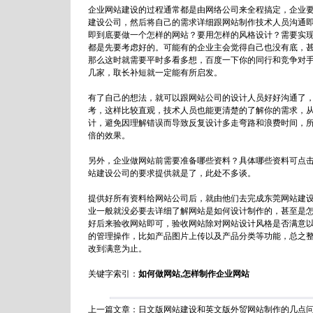
企业网站建设的过程通常都是由网络公司来全程搞定，企业
建设公司
，然后将自己的需求详细跟网站制作技术人员沟通
即到底要做一个怎样的网站？要用怎样的风格设计？需要实
都是先要考虑好的。可能有的企业主会觉得自己也没有底，
那么这时就需要平时多看多想，百度一下你的同行和竞争对
几家，取长补短就一定能有所启发。
有了自己的想法，就可以跟网站公司的设计人员好好沟通了
考，这样比较直观，技术人员也能更清楚的了解你的需求，
计，避免因理解错误而导致反复设计多走弯路和浪费时间，
倍的效果。
另外，
企业做网站前需要准备哪些资料？
具体哪些资料可点
站建设公司的要求提供就是了，此处不多谈。
提供好所有资料给网站公司后，就由他们去完成
东莞网站建
业一般就没必要去详细了解网站是如何设计制作的，甚至是
好后来验收网站即可，验收网站除对网站设计风格是否满意
的管理操作，比如产品图片上传以及产品分类等功能，总之
改到满意为止。
关键字索引：
如何做网站,怎样制作企业网站
上一篇文章：
日文版网站建设和英文版外贸网站制作的几点